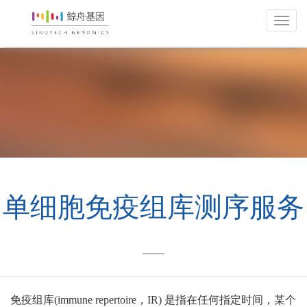
上
海
鲸
舟
基
因
科
技
有
网站首页
服务/产品
单细胞测序服务
限
单细胞免疫组库测序服务
公
司
——
免疫组库(immune repertoire，IR) 是指在任何指定时间，某个