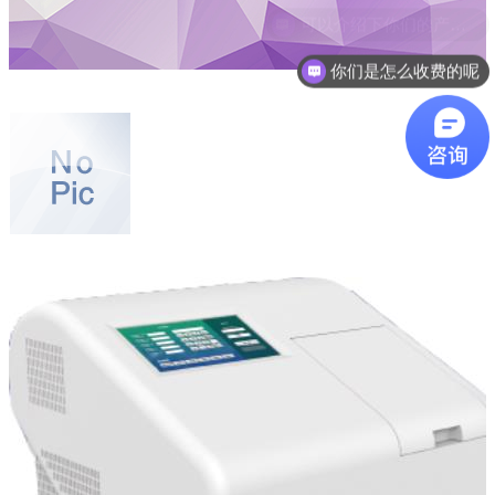
你们是怎么收费的呢