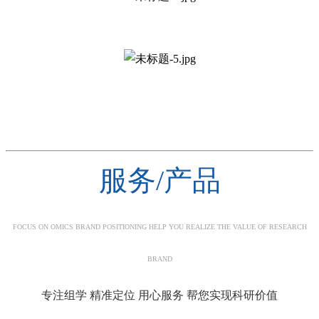
服务/产品
FOCUS ON OMICS BRAND POSITIONING HELP YOU REALIZE THE VALUE OF RESEARCH
BRAND
专注组学 精准定位 用心服务 帮您实现科研价值