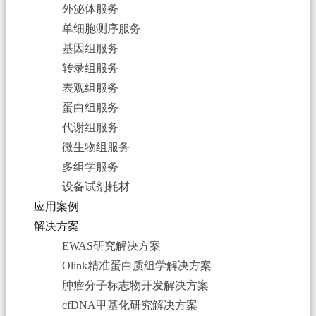
外泌体服务
单细胞测序服务
基因组服务
转录组服务
表观组服务
蛋白组服务
代谢组服务
微生物组服务
多组学服务
设备试剂耗材
应用案例
解决方案
EWAS研究解决方案
Olink精准蛋白质组学解决方案
肿瘤分子标志物开发解决方案
cfDNA甲基化研究解决方案