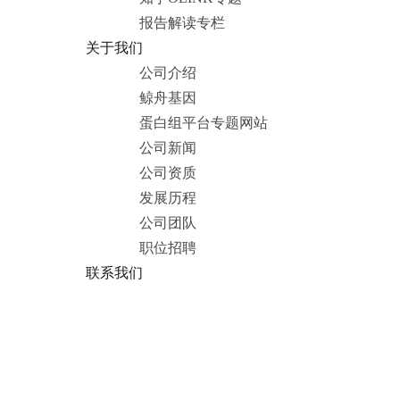
报告解读专栏
关于我们
公司介绍
鲸舟基因
蛋白组平台专题网站
公司新闻
公司资质
发展历程
公司团队
职位招聘
联系我们