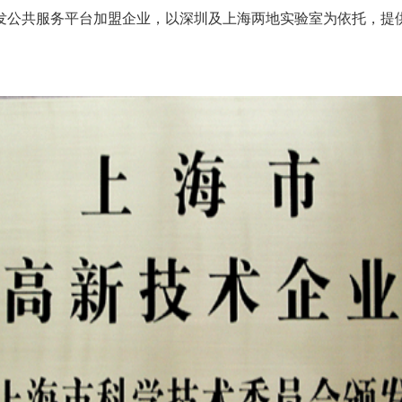
发公共服务平台加盟企业，
以深圳及上海两地实验室为依托，提