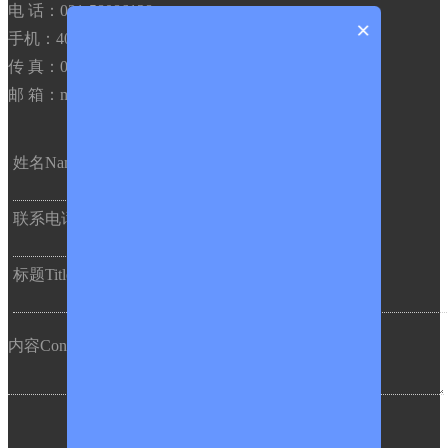
电 话：021-58086128
×
手机：400-8819291
传 真：021-58086128
邮 箱：market@sinomics.com
姓名
Name
邮 箱
Email
联系电话
Tel
标题
Title
内容
Content