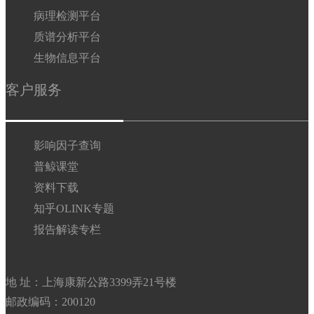
病理检测平台
质谱分析平台
生物信息平台
客户服务
影响因子查询
普鲸课堂
资料下载
知乎OLINK专题
报告解读专栏
地 址：上海康新公路3399弄21号楼
邮政编码：200120