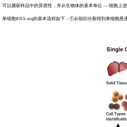
可以捕获样品中的异质性，并从生物体的基本单位 — 细胞上
单细胞RNA-seq的基本流程如下：①从组织分裂得到单细胞