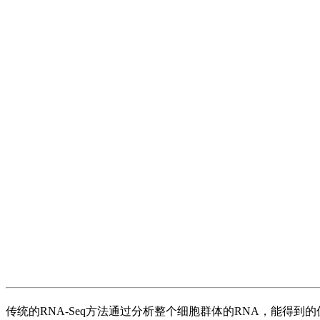
传统的RNA-Seq方法通过分析整个细胞群体的RNA，能