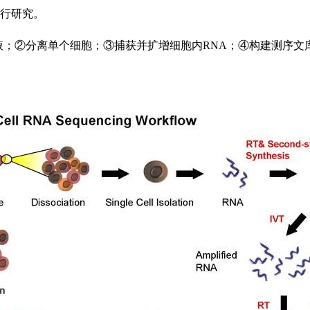
进行研究。
悬液；②分离单个细胞；③捕获并扩增细胞内RNA；④构建测序文