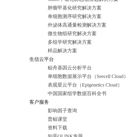
肿瘤甲基化研究解决方案
单细胞测序研究解决方案
外泌体高通量检测解决方案
微生物组研究解决方案
多组学研究解决方案
样品解决方案
生信云平台
鲸舟基因云分析平台
单细胞数据展示平台（Seecell Cloud）
表观星云平台（Epigenetics Cloud）
中国国家组学数据百科全书
客户服务
影响因子查询
普鲸课堂
资料下载
知乎OLINK专题