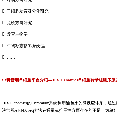

干细胞发育及分化研究

免疫方向研究

发育生物学

生物标志物/疾病分型

……
中科普瑞单细胞平台介绍—10X Genomics单细胞转录组测序服
10X Genomics的Chromium系统利用油包水的微
决常规scRNA-seq方法在通量或扩展性方面存在的不足，为