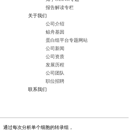
报告解读专栏
关于我们
公司介绍
鲸舟基因
蛋白组平台专题网站
公司新闻
公司资质
发展历程
公司团队
职位招聘
联系我们
组。通过每次分析单个细胞的转录组，