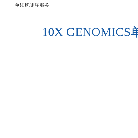
单细胞测序服务
10X GENOM