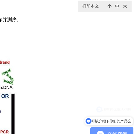
打印本文
小
中
大
库并测序。
可以介绍下你们的产品么