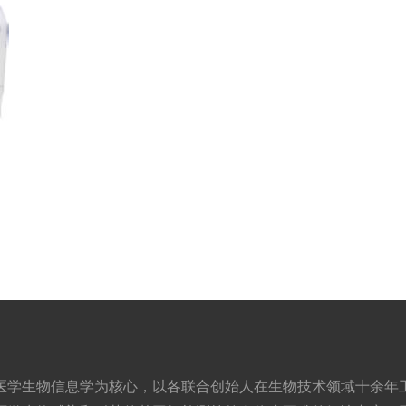
医学生物信息学为核心，以各联合创始人在生物技术领域十余年