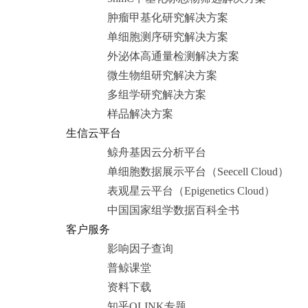
肿瘤甲基化研究解决方案
单细胞测序研究解决方案
外泌体高通量检测解决方案
微生物组研究解决方案
多组学研究解决方案
样品解决方案
生信云平台
鲸舟基因云分析平台
单细胞数据展示平台（Seecell Cloud）
表观星云平台（Epigenetics Cloud）
中国国家组学数据百科全书
客户服务
影响因子查询
普鲸课堂
资料下载
知乎OLINK专题