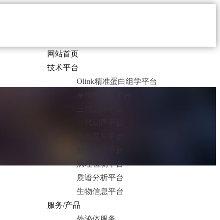
网站首页
技术平台
Olink精准蛋白组学平台
单细胞测序平台
三代测序平台
二代测序平台
基因芯片平台
分子检测平台
病理检测平台
质谱分析平台
生物信息平台
服务/产品
外泌体服务