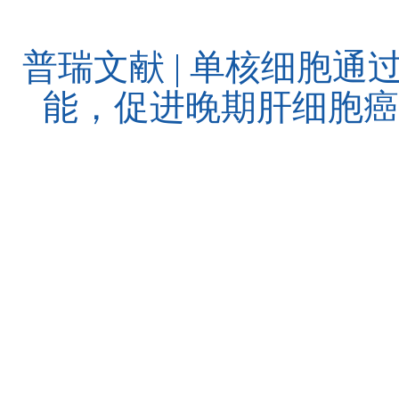
普瑞文献 | 单核细胞通
能，促进晚期肝细胞癌的