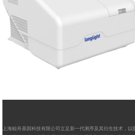
上海鲸舟基因科技有限公司立足新一代测序及其衍生技术，以