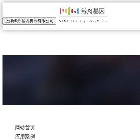
上海鲸舟基因科技有限公司
网站首页
应用案例