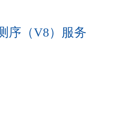
测序（V8）服务