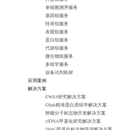
单细胞测序服务
基因组服务
转录组服务
表观组服务
蛋白组服务
代谢组服务
微生物组服务
多组学服务
设备试剂耗材
应用案例
解决方案
EWAS研究解决方案
Olink精准蛋白质组学解决方案
肿瘤分子标志物开发解决方案
cfDNA甲基化研究解决方案
5hmC甲基化标志物筛选解决方案