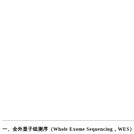
一、全外显子组测序（Whole Exome Sequencing，WES