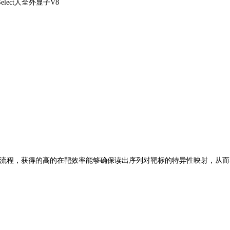
lect人全外显子V8
格的捕获工作流程，获得的高的在靶效率能够确保读出序列对靶标的特异性映射