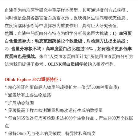
血液作为精准医学研究中重要样本类型，其可通过微创方式获得，
同时也是全身各器官蛋白质蓄水池，反映机体生理病理状态信息，
在疾病临床诊断等中发挥极为重要作用，具有巨大研究价值。
然而，血液中的蛋白分布特点为组学分析带来巨大挑战：
1）血液蛋
白含量差异大：动态范围跨越12个数量级，对检测方法提出挑战；
2）含量分布极不均：高丰度蛋白占比超过90%，如何检出更多低丰
度蛋白也是挑战。
来自“人类血浆蛋白组计划”所使用血液蛋白分析方
法为我们提供了参考，
OLINK蛋白质组学
被纳入推荐行列。
Olink Explore 3072重要特征：
* 精心验证的蛋白标志物库的规模扩大一倍(近3000种蛋白质)
* 涵盖所有主要生物通路
* 扩展动态范围
* 显著提高了样本检测通量和每次运行生成的数据量
* 每台NGS仪器每周可检测多达4600个生物样品，产生1400万个数据
点
* 保持Olink无与伦比的灵敏度、特异性和高精度