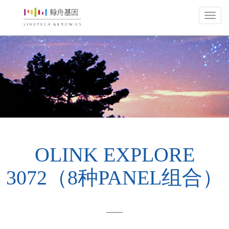
上
海
鲸
舟
基
因
科
技
有
网站首页
服务/产品
蛋白组服务
限
OLINK EXPLORE
公
3072（8种PANEL组合）
司
——