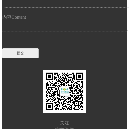
内容
Content
关注