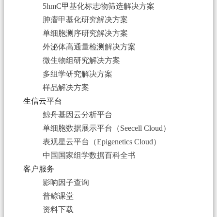
5hmC甲基化标志物筛选解决方案
肿瘤甲基化研究解决方案
单细胞测序研究解决方案
外泌体高通量检测解决方案
微生物组研究解决方案
多组学研究解决方案
样品解决方案
生信云平台
鲸舟基因云分析平台
单细胞数据展示平台（Seecell Cloud）
表观星云平台（Epigenetics Cloud）
中国国家组学数据百科全书
客户服务
影响因子查询
普鲸课堂
资料下载