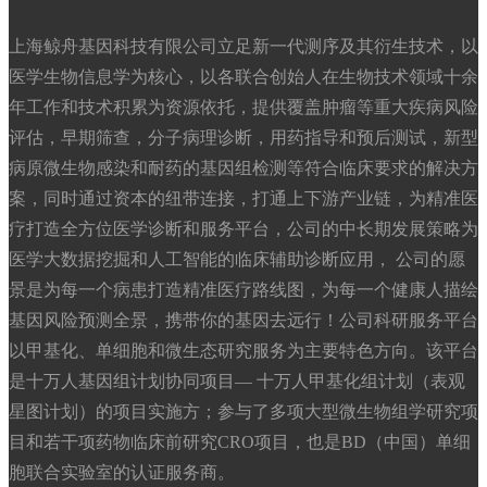
上海鲸舟基因科技有限公司立足新一代测序及其衍生技术，以
医学生物信息学为核心，以各联合创始人在生物技术领域十余
年工作和技术积累为资源依托，提供覆盖肿瘤等重大疾病风险
评估，早期筛查，分子病理诊断，用药指导和预后测试，新型
病原微生物感染和耐药的基因组检测等符合临床要求的解决方
案，同时通过资本的纽带连接，打通上下游产业链，为精准医
疗打造全方位医学诊断和服务平台，公司的中长期发展策略为
医学大数据挖掘和人工智能的临床辅助诊断应用， 公司的愿
景是为每一个病患打造精准医疗路线图，为每一个健康人描绘
基因风险预测全景，携带你的基因去远行！公司科研服务平台
以甲基化、单细胞和微生态研究服务为主要特色方向。该平台
是十万人基因组计划协同项目— 十万人甲基化组计划（表观
星图计划）的项目实施方；参与了多项大型微生物组学研究项
目和若干项药物临床前研究CRO项目，也是BD（中国）单细
胞联合实验室的认证服务商。