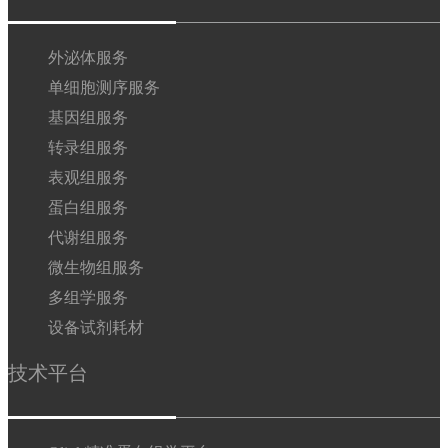
外泌体服务
单细胞测序服务
基因组服务
转录组服务
表观组服务
蛋白组服务
代谢组服务
微生物组服务
多组学服务
设备试剂耗材
技术平台