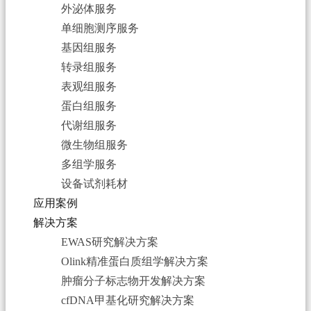
外泌体服务
单细胞测序服务
基因组服务
转录组服务
表观组服务
蛋白组服务
代谢组服务
微生物组服务
多组学服务
设备试剂耗材
应用案例
解决方案
EWAS研究解决方案
Olink精准蛋白质组学解决方案
肿瘤分子标志物开发解决方案
cfDNA甲基化研究解决方案