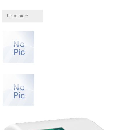
Learn more