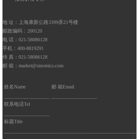
地 址：上海康新公路3399弄21号楼
邮政编码：200120
电 话：021-58086128
手机：400-8819291
传 真：021-58086128
邮 箱：market@sinomics.com
姓名
Name
邮 箱
Email
联系电话
Tel
标题
Title