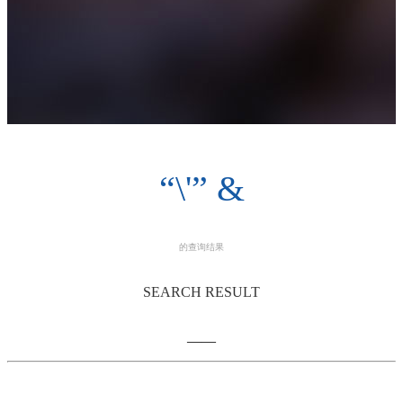
“\'” &
的查询结果
SEARCH RESULT
——