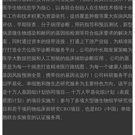
医学生物信息学为核心，以各联合创始人在生物技术领域十余
年工作和技术积累为资源依托，提供覆盖肿瘤等重大疾病风险
评估，早期筛查，分子病理诊断，用药指导和预后测试，新型
病原微生物感染和耐药的基因组检测等符合临床要求的解决方
案，同时通过资本的纽带连接，打通上下游产业链，为精准医
疗打造全方位医学诊断和服务平台，公司的中长期发展策略为
医学大数据挖掘和人工智能的临床辅助诊断应用， 公司的愿
景是为每一个病患打造精准医疗路线图，为每一个健康人描绘
基因风险预测全景，携带你的基因去远行！公司科研服务平台
以甲基化、单细胞和微生态研究服务为主要特色方向。该平台
是十万人基因组计划协同项目— 十万人甲基化组计划（表观
星图计划）的项目实施方；参与了多项大型微生物组学研究项
目和若干项药物临床前研究CRO项目，也是BD（中国）单细
胞联合实验室的认证服务商。