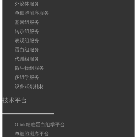
外泌体服务
单细胞测序服务
基因组服务
转录组服务
表观组服务
蛋白组服务
代谢组服务
微生物组服务
多组学服务
设备试剂耗材
技术平台
Olink精准蛋白组学平台
单细胞测序平台